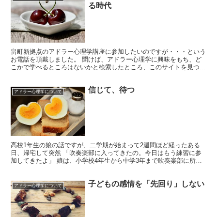
る時代
畠町新拠点のアドラー心理学講座に参加したいのですが・・・という
お電話を頂戴しました。 聞けば、アドラー心理学に興味をもち、ど
こかで学べるところはないかと検索したところ、このサイトを見つけ
ましたとのこと。古希を超えていますがいいでしょうか？ ...
信じて、待つ
アドラー心理学について
高校1年生の娘の話ですが、二学期が始まって2週間ほど経ったある
日、帰宅して突然 「吹奏楽部に入ってきたの。今日はもう練習に参
加してきたよ」 娘は、小学校4年生から中学3年まで吹奏楽部に所属
しており、高校に入っても同じ楽器を続けたいと入学式の...
子どもの感情を「先回り」しない
アドラー心理学について