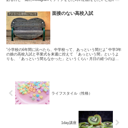
す。 その方は、終始落ち着いた雰囲気で、打ち合...
面接のない高校入試
アドラー心理学について
”小学校の6年間に比べたら、中学校って、あっという間だよ” 中学3年
の娘の高校入試と卒業式を来週に控えて 「あっという間」というよ
りも、「あっという間もなかった」というくらい 月日の経つのは早
いなぁと感じているところです。 娘は夏頃、２つの...
ライフスタイル（性格）
1day講座