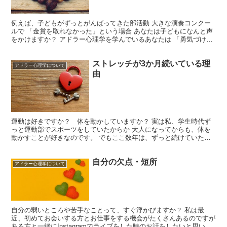
例えば、子どもがずっとがんばってきた部活動 大きな演奏コンクー
ルで 「金賞を取れなかった」という場合 あなたは子どもになんと声
をかけますか？ アドラー心理学を学んでいるあなたは 「勇気づける
ための言葉」を 探し始めるかもしれませんね。 「金...
ストレッチが3か月続いている理
アドラー心理学について
由
運動は好きですか？ 体を動かしていますか？ 実は私、学生時代ず
っと運動部でスポーツをしていたからか 大人になってからも、体を
動かすことが好きなのです。 でもここ数年は、ずっと続けていた趣
味もお休みしている状態で 思い立った日にランニングに行...
自分の欠点・短所
アドラー心理学について
自分の弱いところや苦手なことって、すぐ浮かびますか？ 私は最
近、初めてお会いする方とお仕事をする機会がたくさんあるのですが
ある方と一緒にInstagramでライブをした時のお話をしたいと思いま